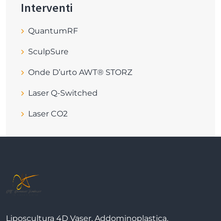
Interventi
QuantumRF
SculpSure
Onde D’urto AWT® STORZ
Laser Q-Switched
Laser CO2
Liposcultura 4D Vaser, Addominoplastica,