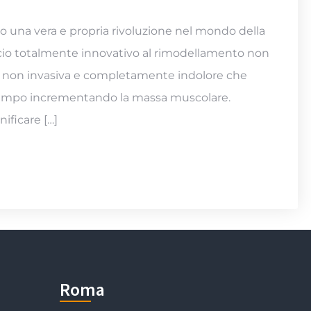
na vera e propria rivoluzione nel mondo della
cio totalmente innovativo al rimodellamento non
ra non invasiva e completamente indolore che
 tempo incrementando la massa muscolare.
ificare […]
Roma