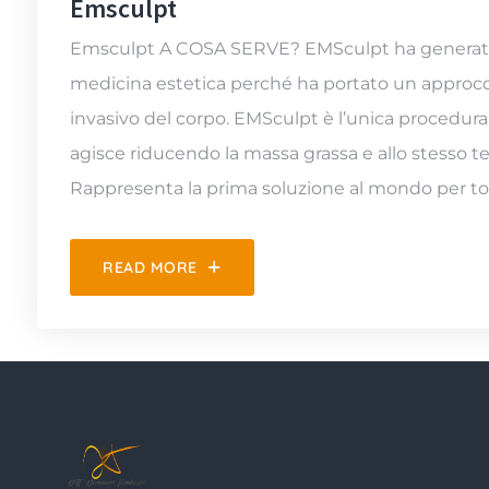
Emsculpt
Emsculpt A COSA SERVE? EMSculpt ha generato u
medicina estetica perché ha portato un approc
invasivo del corpo. EMSculpt è l’unica procedu
agisce riducendo la massa grassa e allo stesso
Rappresenta la prima soluzione al mondo per ton
READ MORE